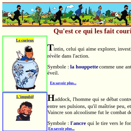
Qu'est ce qui les fait cour
Le curieux
T
intin, celui qui aime explorer, inves
révèle dans l'action.
Symbole :
la houppette
comme une ante
éveil.
En savoir plus...
H
L'impulsif
addock, l'homme qui se débat contre 
entre ses pulsions, qu'il maîtrise peu, 
Vaincre son alcoolisme fut le combat de
Symbole :
l'ancre
qui le tire vers le 
En savoir plus...