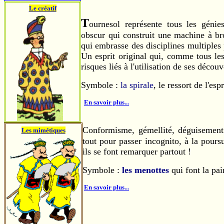
Le créatif
T
ournesol représente tous les génie
obscur qui construit une machine à bro
qui embrasse des disciplines multiples 
Un esprit original qui, comme tous les
risques liés à l'utilisation de ses découv
Symbole :
la spirale
, le ressort de l'espr
En savoir plus...
Conformisme, gémellité, déguisement.
Les mimétiques
tout pour passer incognito, à la pours
ils se font remarquer partout !
Symbole :
les menottes
qui font la p
En savoir plus...